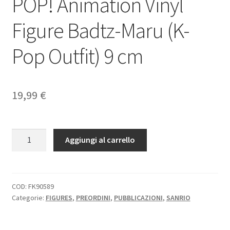
POP! Animation Vinyl
Figure Badtz-Maru (K-
Pop Outfit) 9 cm
19,99
€
Hello
Aggiungi al carrello
Kitty
and
Friends
POP!
COD:
FK90589
Categorie:
FIGURES
,
PREORDINI
,
PUBBLICAZIONI
,
SANRIO
Animation
Vinyl
Figure