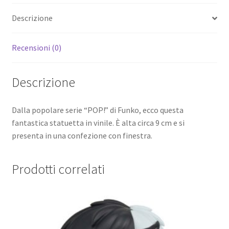
Badtz-
Descrizione
Maru
(K-
Pop
Recensioni (0)
Outfit)
9
Descrizione
cm
quantità
Dalla popolare serie “POP!” di Funko, ecco questa
fantastica statuetta in vinile. È alta circa 9 cm e si
presenta in una confezione con finestra.
Prodotti correlati