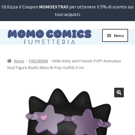
Utilizza il Coupon
MOMOEXTRA5
per ottenere il 5% di sconto sui
tuoi acquisti
Vai
Vai
Menu
alla
al
navigazione
contenuto
PREORDINI
MANGA
Home
PREORDINI
Hello Kitty and Friends POP! Animation
Vinyl Figure Badtz-Maru (K-Pop Outfit) 9 cm
FUMETTI
WARHAMMER
SANRIO
FIGURES
GADGET
GIOCHI