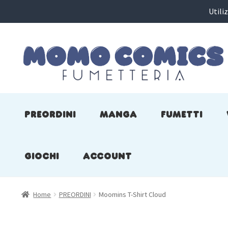
Utili
Vai
Vai
alla
al
navigazione
contenuto
PREORDINI
MANGA
FUMETTI
GIOCHI
ACCOUNT
Home
PREORDINI
Moomins T-Shirt Cloud