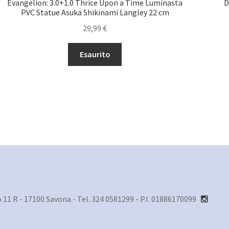
Evangelion: 3.0+1.0 Thrice Upon a Time Luminasta
D
PVC Statue Asuka Shikinami Langley 22 cm
29,99
€
Esaurito
1 R - 17100 Savona - Tel. 324 0581299 - P.I. 01886170099