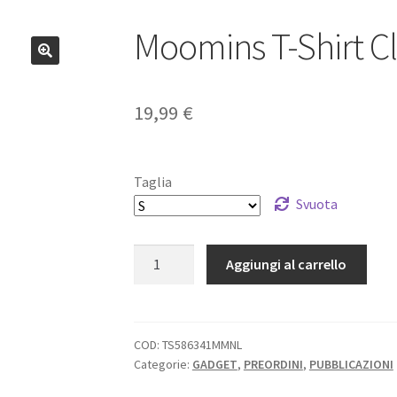
Moomins T-Shirt C
19,99
€
Taglia
Svuota
Moomins
Aggiungi al carrello
T-
Shirt
Cloud
quantità
COD:
TS586341MMNL
Categorie:
GADGET
,
PREORDINI
,
PUBBLICAZIONI