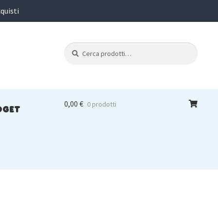
quisti
Cerca:
Cerca
0,00
€
0 prodotti
DGET