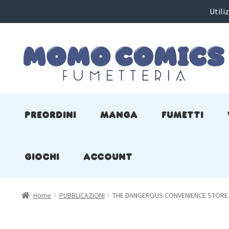
Utili
Vai
Vai
alla
al
navigazione
contenuto
PREORDINI
MANGA
FUMETTI
GIOCHI
ACCOUNT
Home
PUBBLICAZIONI
THE DANGEROUS CONVENIENCE STORE