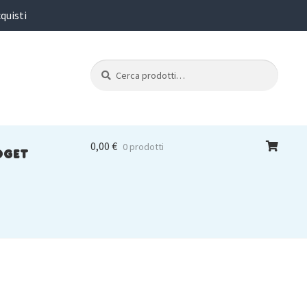
quisti
Cerca:
Cerca
0,00
€
0 prodotti
DGET