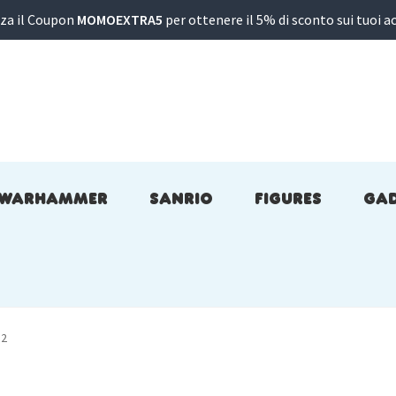
zza il Coupon
MOMOEXTRA5
per ottenere il 5% di sconto sui tuoi ac
WARHAMMER
SANRIO
FIGURES
GA
 2